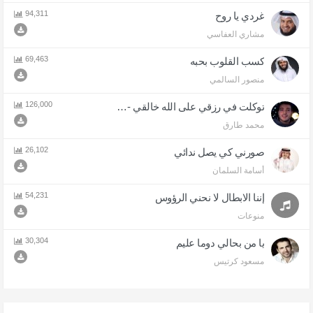
أتعبت عيني بالبكاء
94,311
غردي يا روح
33,999
مشاري العفاسي
أمشي على جمر المخاطر حافيا
69,463
كسب القلوب بحبه
30,261
منصور السالمي
طال ليل الأنين - أيها المسلمون
126,000
توكلت في رزقي على الله خالقي - اذا المرء لا يرعاك الا تكلف
30,176
محمد طارق
خيبر خيبر يا يهود
26,102
صورني كي يصل ندائي
29,642
أسامة السلمان
أواه آه أواه بتعليق الشيخ خالد الراشد
54,231
إننا الابطال لا نحني الرؤوس
28,186
منوعات
ياخاطري كل ضيقة
30,304
25,688
يا من بحالي دوما عليم
مسعود كرتيس
سنن النبي محمد ( صلى الله عليه وسلم )
24,201