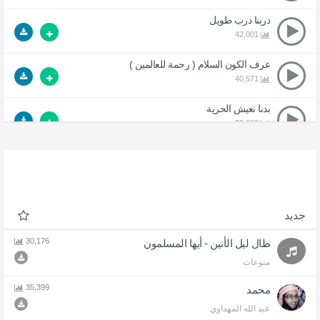
دربنا درب طويل
42,001
عرف الكون السلام ( رحمة للعالمين )
40,571
بدنا نعيش الحرية
39,680
هلي دموعي
37,773
ماذا نقول إذا إلتقينا بالرسول ( جراح أمة )
35,986
جديد
أبدا لا لن نحيد
30,176
طال ليل الأنين - أيها المسلمون
34,960
منوعات
أماه لا تبكيني
35,399
محمد
34,482
عبد الله المهداوي