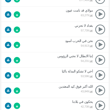
277,469
مولاي قد نامت عيون
63,279
بغداد لا تحزني
57,739
نحن في الحرب أسود
54,913
إننا الابطال لا نحني الرؤوس
54,231
أخي لا تشكو المذلة باكيا
53,596
الله أكبر فوق كيد المعتدين
43,849
يحكون في بلادنا
42,738