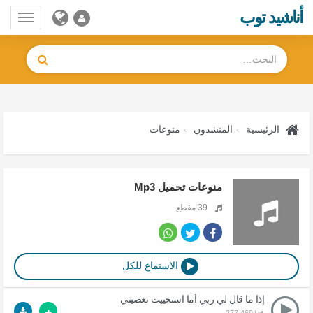
أناشيد توب
Toggle
gation
الرئيسية
المنشدون
منوعات
منوعات تحميل Mp3
39 مقطع
الاستماع للكل
إذا ما قال لي ربي أما استحييت تعصيني