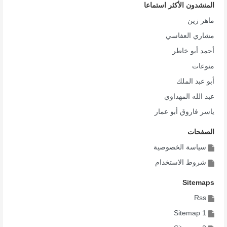
الله أكبر تجلت
المنشدون الأكثر استماعا
21,675
ماهر زين
إني لأشهد أنهم من كل بتار أحد
مشاري العفاسي
20,924
أحمد أبو خاطر
أنا مسلم أعيش لأجل ديني
منوعات
20,187
أبو عبد الملك
أي جمع سيهزم
عبد الله المهداوي
18,471
ياسر فاروق أبو عمار
يا دمشق الشام
الصفحات
18,179
سياسة الخصوصية
طال الطريق وملنا الترحال
شروط الاستخدام
17,351
Sitemaps
أين الأسد الأحرار
Rss
17,281
Sitemap 1
في حمى الحق