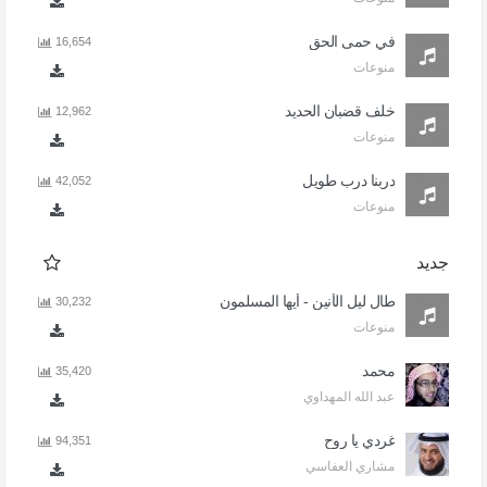
في حمى الحق
16,654
منوعات
خلف قضبان الحديد
12,962
منوعات
دربنا درب طويل
42,052
منوعات
جديد
طال ليل الأنين - أيها المسلمون
30,232
منوعات
محمد
35,420
عبد الله المهداوي
غردي يا روح
94,351
مشاري العفاسي