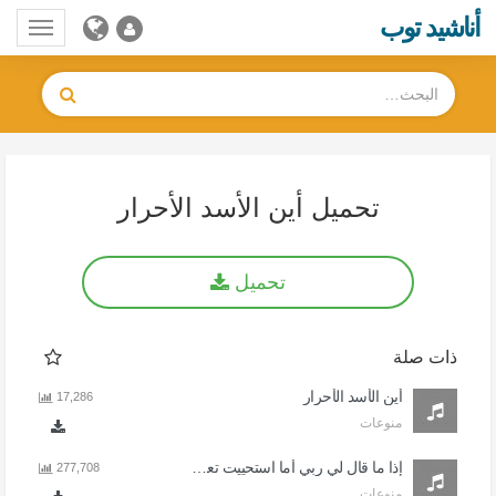
أناشيد توب
Toggle
gation
تحميل أين الأسد الأحرار
تحميل
ذات صلة
أين الأسد الأحرار
17,286
منوعات
إذا ما قال لي ربي أما استحييت تعصيني
277,708
منوعات