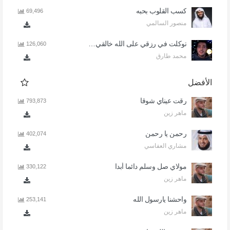
كسب القلوب بحبه
69,496
منصور السالمي
توكلت في رزقي على الله خالقي - اذا المرء لا يرعاك الا تكلف
126,060
محمد طارق
الأفضل
رقت عيناي شوقا
793,873
ماهر زين
رحمن يا رحمن
402,074
مشاري العفاسي
مولاي صل وسلم دائما أبدا
330,122
ماهر زين
واحشنا يارسول الله
253,141
ماهر زين