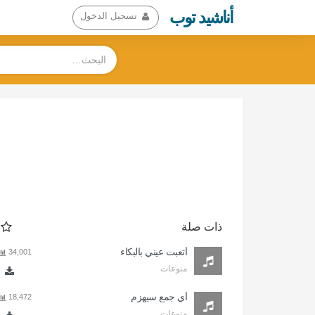
أناشيد توب
تسجيل الدخول
ذات صلة
أتعبت عيني بالبكاء
34,001
منوعات
أي جمع سيهزم
18,472
منوعات