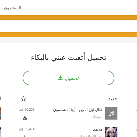
المنشدون
تحميل أتعبت عيني بالبكاء
تحميل
جديد
ا
طال ليل الأنين - أيها المسلمون
30,208
منوعات
محمد
35,414
عبد الله المهداوي