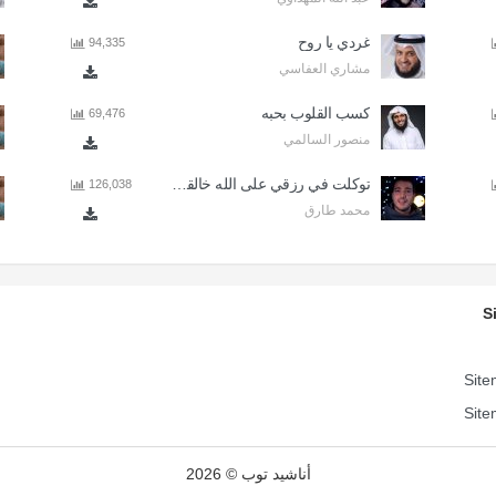
غردي يا روح
94,335
مشاري العفاسي
كسب القلوب بحبه
69,476
منصور السالمي
توكلت في رزقي على الله خالقي - اذا المرء لا يرعاك الا تكلف
126,038
محمد طارق
S
Site
Site
أناشيد توب © 2026