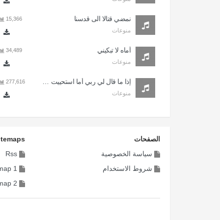
نمضي قتالا الى قدسنا
15,366
منوعات
أماه لا تبكيني
34,489
منوعات
إذا ما قال لي ربي أما استحييت تعصيني
277,616
منوعات
الصفحات
itemaps
سياسة الخصوصية
Rss
شروط الاستخدام
map 1
map 2