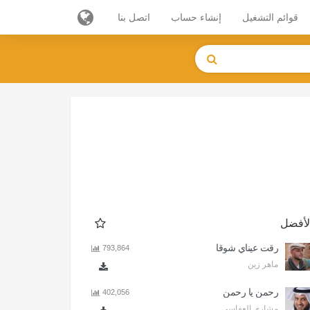
قوائم التشغيل
إنشاء حساب
اتصل بنا
لأفضل
رقت عيناي شوقا
793,864
ماهر زين
رحمن يا رحمن
402,056
مشاري العفاسي