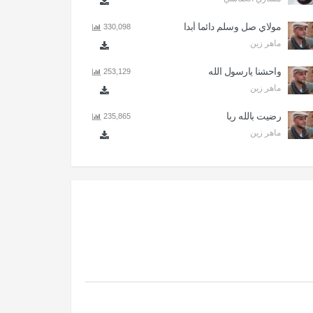
مولاي صل وسلم دائما أبدا
330,098
ماهر زين
واحشنا يارسول الله
253,129
ماهر زين
رضيت بالله ربا
235,865
ماهر زين