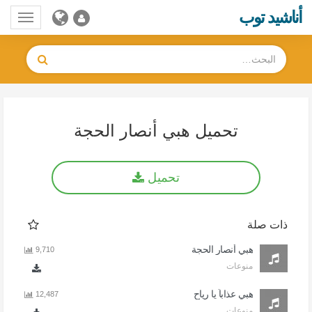
أناشيد توب
Toggle
gation
تحميل هبي أنصار الحجة
تحميل
ذات صلة
هبي أنصار الحجة
9,710
منوعات
هبي عذاباً يا رياح
12,487
منوعات