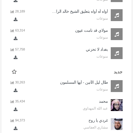
أواه آه أواه بتعليق الشيخ خالد الراشد
28,189
منوعات
مولاي قد نامت عيون
63,314
منوعات
بغداد لا تحزني
57,758
منوعات
جديد
طال ليل الأنين - أيها المسلمون
30,263
منوعات
محمد
35,434
عبد الله المهداوي
غردي يا روح
94,373
مشاري العفاسي