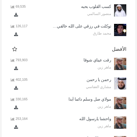
كسب القلوب بحبه
69,535
منصور السالمي
توكلت في رزقي على الله خالقي - اذا المرء لا يرعاك الا تكلف
126,117
محمد طارق
الأفضل
رقت عيناي شوقا
793,903
ماهر زين
رحمن يا رحمن
402,105
مشاري العفاسي
مولاي صل وسلم دائما أبدا
330,165
ماهر زين
واحشنا يارسول الله
253,164
ماهر زين