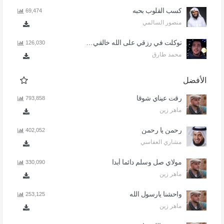
كسب القلوب بحبه
69,474
منصور السالمي
توكلت في رزقي على الله خالقي - اذا المرء لا يرعاك الا تكلف
126,030
محمد طارق
الأفضل
رقت عيناي شوقا
793,858
ماهر زين
رحمن يا رحمن
402,052
مشاري العفاسي
مولاي صل وسلم دائما أبدا
330,090
ماهر زين
واحشنا يارسول الله
253,125
ماهر زين