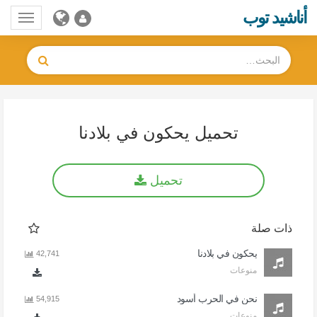
أناشيد توب
Toggle
gation
تحميل يحكون في بلادنا
تحميل
ذات صلة
يحكون في بلادنا
42,741
منوعات
نحن في الحرب أسود
54,915
منوعات