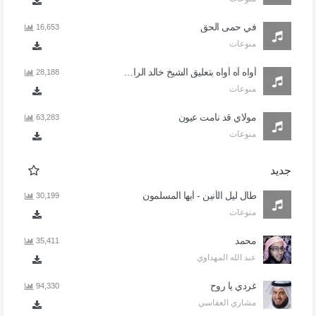
في حمى الحق
16,653
منوعات
أواه آه أواه بتعليق الشيخ خالد الراشد
28,188
منوعات
مولاي قد نامت عيون
63,283
منوعات
جديد
طال ليل الأنين - أيها المسلمون
30,199
منوعات
محمد
35,411
عبد الله المهداوي
غردي يا روح
94,330
مشاري العفاسي