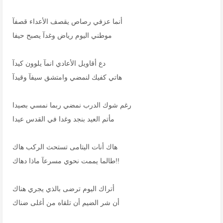
أنما عزفي رصاص يقصف الأعداء قصفآ
موطني اليوم رياض وغدآ يصبح حيفا
دع أقاويل الأعادي انمآ يلوون كيدآ
هاتي كفيك لنمضي وامتشق سيفآ وقيدآ
رغم شوك الدرب نمضي ربما نمسي بصيدا
مأتم العيد بنجد وغدا في القدس عيدا
هاك أنات اليتامى تستحث الركب هاك
طالما يممت نحوي مسرعآ ماذا دهاك!!
أتراك اليوم ترضى بالذي يجري هناك
أن شر الضيم أن تلقاه من أغلى ضناك