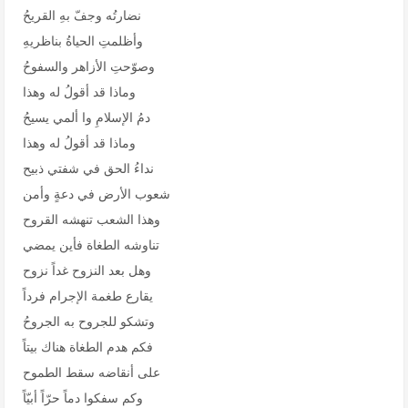
نضارتُه وجفّ بهِ القريحُ
وأظلمتِ الحياةُ بناظريهِ
وصوّحتِ الأزاهر والسفوحُ
وماذا قد أقولُ له وهذا
دمُ الإسلامِ وا ألمي يسيحُ
وماذا قد أقولُ له وهذا
نداءُ الحق في شفتي ذبيح
شعوب الأرض في دعةٍ وأمن
وهذا الشعب تنهشه القروح
تناوشه الطغاة فأين يمضي
وهل بعد النزوح غداً نزوح
يقارع طغمة الإجرام فرداً
وتشكو للجروح به الجروحُ
فكم هدم الطغاة هناك بيتاً
على أنقاضه سقط الطموح
وكم سفكوا دماً حرّاً أبيّاً