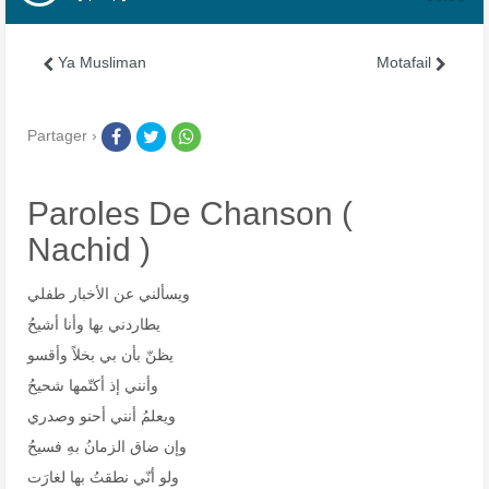
Ya Musliman
Motafail
Partager ›
Paroles De Chanson (
Nachid )
ويسألني عن الأخبار طفلي
يطاردني بها وأنا أشيحُ
يظنّ بأن بي بخلاً وأقسو
وأنني إذ أكتّمها شحيحُ
ويعلمُ أنني أحنو وصدري
وإن ضاق الزمانُ بهِ فسيحُ
ولو أنّي نطقتُ بها لغارَت