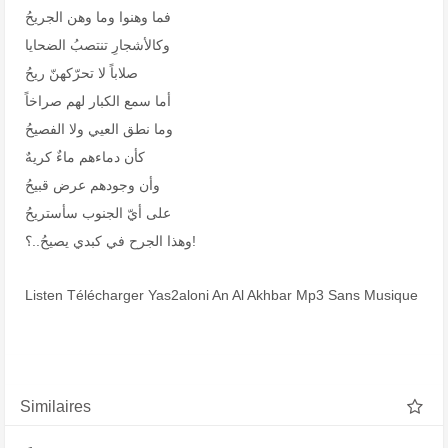
فما وهنوا وما وهن الجريحُ
وكالأشجارِ تنتصبُ الضحايا
صلاباً لا تحرّكهنّ ريحُ
أما سمع الكبار لهم صراخاً
وما نطق العيي ولا الفصيحُ
كأن دماءهم ماءٌ كريهٌ
وأن وجودهم عرض قبيحُ
على أيّ الجنوب سأستريحُ
وهذا الجرح في كبدي يصيحُ..؟!
Listen Télécharger Yas2aloni An Al Akhbar Mp3 Sans Musique
Similaires