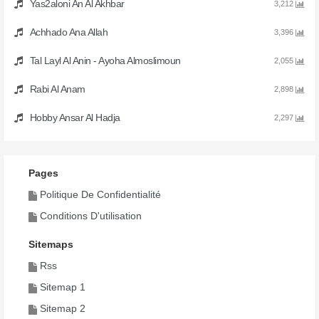
Yas2aloni An Al Akhbar
3,212
Achhado Ana Allah
3,396
Tal Layl Al Anin - Ayoha Almoslimoun
2,055
Rabi Al Anam
2,898
Hobby Ansar Al Hadja
2,297
Pages
Politique De Confidentialité
Conditions D'utilisation
Sitemaps
Rss
Sitemap 1
Sitemap 2