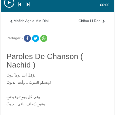
00:00
Mafich Aghla Min Dini
Chifaa Li Rohi
Partager ›
Paroles De Chanson (
Nachid )
تؤمّلُ أنك يوماً تتوبْ !
وتشكو الذنوبَ .. وأنتَ الذنوبْ!
وفي كل يومٍ تبوء بذنبٍ
وعيبٍ يُضاف لباقي العيوبْ