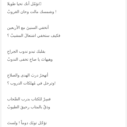
تؤمّل أنك تحيا طويلا ً
وشمسك مالت وحان الغروبْ !
أتخفي السنينَ مع الأربعين
فكيف ستخفي اشتعالَ المشيبْ ؟
بقلبك تبدو ندوب الجراحِ
وهيهاتَ يا صاحِ تخفى الندوبْ
أتهجرُ دربَ الهدى والصلاحِ
وترحل في مُهلكات الدروب ؟!
فسِرْ للكتاب بدرب الصِّحاب
وذقْ بالمتاب رحيقَ الطيوبْ
تؤجّل توبَك دوماً ! ولستَ