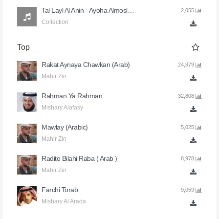
Tal Layl Al Anin - Ayoha Almoslimoun
2,055
Collection
Top
Rakat Aynaya Chawkan (Arab)
24,879
Mahir Zin
Rahman Ya Rahman
32,808
Mishary Alafasy
Mawlay (Arabic)
5,025
Mahir Zin
Radito Bilahi Raba ( Arab )
8,978
Mahir Zin
Farchi Torab
9,059
Mishary Al Arada