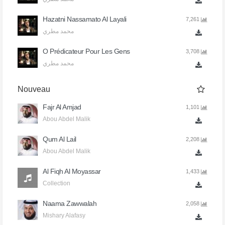
Hazatni Nassamato Al Layali
7,261
محمد مطري
O Prédicateur Pour Les Gens
3,708
محمد مطري
Nouveau
Fajr Al Amjad
1,101
Abou Abdel Malik
Qum Al Lail
2,208
Abou Abdel Malik
Al Fiqh Al Moyassar
1,433
Collection
Naama Zawwalah
2,058
Mishary Alafasy