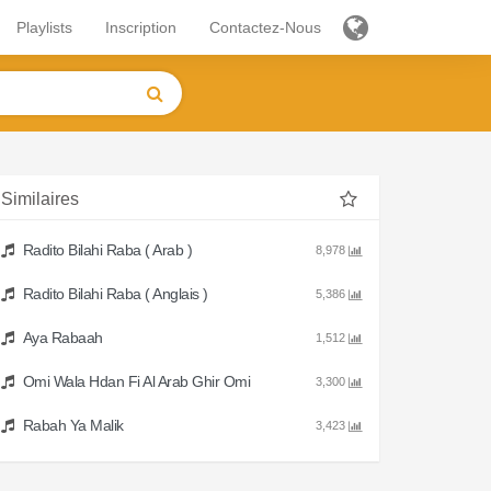
Playlists
Inscription
Contactez-Nous
Similaires
Radito Bilahi Raba ( Arab )
8,978
Radito Bilahi Raba ( Anglais )
5,386
Aya Rabaah
1,512
Omi Wala Hdan Fi Al Arab Ghir Omi
3,300
Rabah Ya Malik
3,423