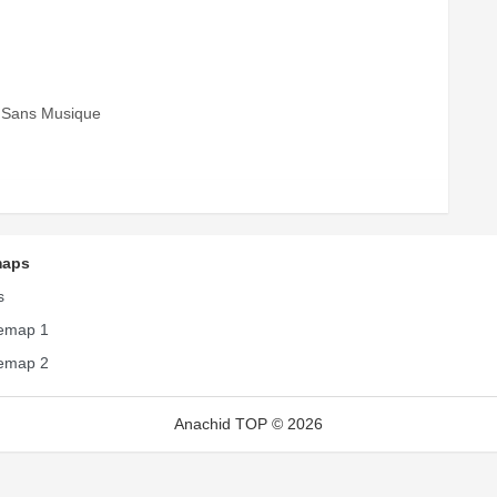
3 Sans Musique
maps
s
temap 1
temap 2
Anachid TOP © 2026