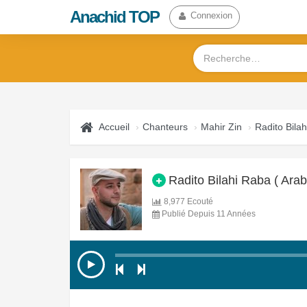
Anachid TOP
Connexion
Accueil
Chanteurs
Mahir Zin
Radito Bilah
Radito Bilahi Raba ( Ara
8,977 Ecouté
Publié Depuis 11 Années