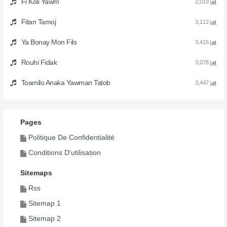
Fi Koli Yawm
2,019
Fitan Tamoj
3,112
Ya Bonay Mon Fils
3,415
Rouhi Fidak
3,078
Toamilo Anaka Yawman Tatob
3,447
Pages
Politique De Confidentialité
Conditions D'utilisation
Sitemaps
Rss
Sitemap 1
Sitemap 2