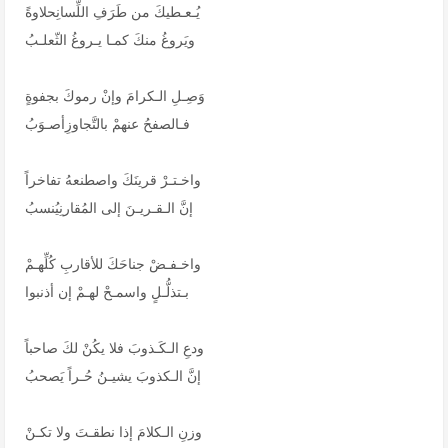
يُـعـطيكَ من طَرَفِ اللِّسانِحلاوةً
ويَروغُ منكَ كمـا يـروغُ الثّعلـبُ
وَصِـلِ الـكرامَ وإنْ رموكَ بجفوةٍ
فـالصفحُ عنهمْ بالتَّجاوزِأصـوَبُ
واخـتـرْ قرينَكَ واصطنعهُ تفاخراً
إنَّ الـقـريـنَ إلى المُقارنِيُنسبُ
واخـفـضْ جناحَكَ للأقاربِ كُلِّهـمْ
بـتذلُّـلٍ واسمـحْ لهـمْ إن أذنبوا
ودعِ الـكَـذوبَ فلا يكُنْ لكَ صاحباً
إنَّ الـكذوبَ يشيـنُ حُـراً يَصحبُ
وزنِ الـكلامَ إذا نطقـتَ ولا تكـنْ