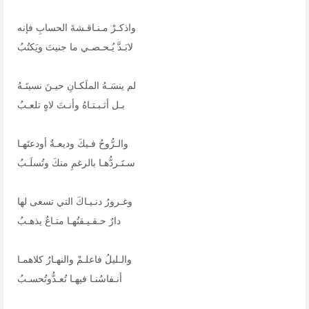
واذكـرْ مـنـاقـشةَ الحسابِ فإنه
لابَـدَّ يُـحـصـي ما جنيتَ ويَكتُبُ
لم ينسَـهُ الملَكـانِ حيـنَ نسيتَـهُ
بـل أثـبـتـاهُ وأنـتَ لاهٍ تلعـبُ
والـرُّوحُ فـيكَ وديعـةٌ أودعتَهـا
سـتَـردُّهـا بالرغمِ منكَ وتُسلَـبُ
وغـرورُ دنـيـاكَ التي تسعى لها
دارٌ حـقـيـقتُهـا متـاعٌ يذهـبُ
والـليلُ فاعلـمْ والنهـارُ كلاهمـا
أنـفاسُنـا فيهـا تُعـدُّوتُحسـبُ