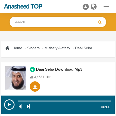
Anasheed TOP
Toggl
navig
Home
Singers
Mishary Alafasy
Daai Seba
Daai Seba Download Mp3
3,468 Listen
00:00