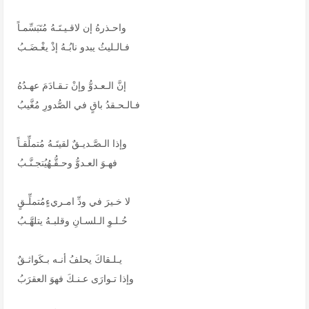
واحـذرهُ إن لاقـيـتَـهُ مُتَبَسِّمـاً
فـالـليثُ يبدو نابُـهُ إذْ يغْـضَـبُ
إنَّ الـعـدوُّ وإنْ تـقـادَمَ عهـدُهُ
فـالـحـقدُ باقٍ في الصُّدورِ مُغَّيبُ
وإذا الـصَّـديـقٌ لقيتَـهُ مُتملِّقـاً
فهـوَ العـدوُّ وحـقُّـهُيُتجـنَّـبُ
لا خـيرَ في ودِّ امـريءٍمُتملِّـقٍ
حُـلـوِ الـلسـانِ وقلبـهُ يتلهَّـبُ
يـلـقاكَ يحلفُ أنـه بـكَواثـقٌ
وإذا تـوارَى عـنـكَ فهوَ العقرَبُ