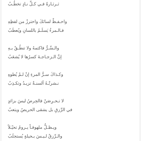
ثـرثـارةً فـي كـلِّ نـادٍ تخطُـبُ
واحـفـظْ لسانَكَ واحترزْ من لفظِهِ
فـالـمرءُ يَسلَـمُ باللسانِ ويُعطَبُ
والـسِّـرُّ فاكتمهُ ولا تنطُـقْ بـهِ
إنَّ الـزجـاجـةَ كسرُها لا يُشعَبُ
وكـذاكَ سـرُّ المرءِ إنْ لـمْ يُطوهِ
نـشرتْـهُ ألسنـةٌ تزيـدُ وتكـذِبُ
لا تـحـرِصَنْ فالحِرصُ ليسَ بزائدٍ
في الرِّزقِ بل يشقى الحريصُ ويتعبُ
ويـظـلُّ ملهوفـاً يـرومُ تحيّـلاً
والـرِّزقُ لـيـسَ بـحيلةٍ يُستجلَبُ