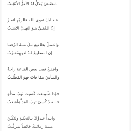
مَـضَـضٌ يُـذَلُّ لهُ الأعزُّ الأنْجَـبْ
فـعـليكَ تقوى اللهِ فالزمْهـاتفـزْ
إنّّ الـتَّقـيَّ هـوَ البَهـيُّ الأهيَـبُ
واعـملْ بطاعتِهِ تنلْ منـهُ الرِّضـا
إن الـمطيـعَ لـهُ لديـهِمُقـرَّبُ
واقـنـعْ ففي بعضِ القناعةِ راحةٌ
والـيـأسُ ممّا فاتَ فهوَ المَطْلـبُ
فـإذا طَـمِـعتَ كُسيتَ ثوبَ مذلَّةٍ
فـلـقـدْ كُسيَ ثوبَ المَذلَّةِأشعبُ
وابـدأْ عَـدوَّكَ بـالتحيّـةِ ولتَكُـنْ
مـنـهُ زمانَـكَ خائفـاً تتـرقَّـبُ