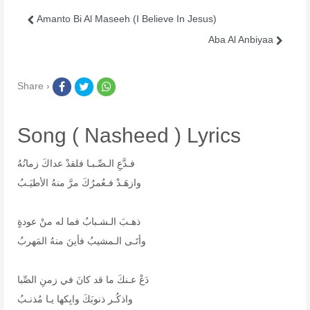
Amanto Bi Al Maseeh (I Believe In Jesus)
Aba Al Anbiyaa
Share ›
Song ( Nasheed ) Lyrics
فـدَّعِ الـصِّـبـا فلقدْ عداكَ زمانُهُ
وازهَـدْ فـعُمرُكَ مرَّ منهُ الأطيَـبُ
ذهـبَ الـشـبابُ فما له منْ عودةٍ
وأتَـى الـمشيبُ فأينَ منهُ المَهربُ
دَعْ عـنكَ ما قد كانَ في زمنِ الصِّبا
واذكُـر ذنوبَكَ وابِكها يـا مُذنـبُ