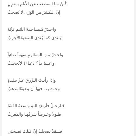
كُـنْ مـا استطعتَ عن الأنامِ بمعزِلٍ
إنَّ الـكـثيرَ من الوَرَى لا يُصحبُ
واحـذرْ مُـصـاحـبةَ اللئيم فإنّهُ
يُـعدي كما يُعدي الصحيحَالأجربُ
واحـذرْ مـن المظلومِ سَهماً صائباً
واعلـمْ بـأنَّ دعـاءَهُ لايُحجَـبُ
وإذا رأيـتَ الـرِّزقَ عَـزَّ ببلـدةٍ
وخـشـيتَ فيها أن يضيقَالمذهبُ
فـارحـلْ فأرضُ اللهِ واسعةَ الفَضَا
طـولاً وعَـرضاً شرقُهـا والمغرِبُ
فـلـقدْ نصحتُكَ إنْ قبلتَ نصيحتي