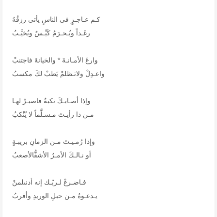
كـم عـاجـزٍ في الناسِ يأتي رزقُهُ
رغَـداً ويُـحـرَمُ كَيِّـسٌ ويُخيَّـبُ
وارعَ الأمـانـةَ * والخيانةَ فاجتنبْ
واعـدِلْ ولاتـظلمْ يَطبْ لكَ مكسبُ
وإذا أصـابـكَ نكبةٌ فاصبـرْ لهـا
مـن ذا رأيـتَ مـسـلَّماً لا يُنْكبُ
وإذا رُمـيـتَ مـن الزمانِ بريبـةٍ
أو نـالـكَ الأمـرُ الأشقُّالأصعبُ
فـاضـرعْ لـربّـك إنه أدنىلمنْ
يـدعـوهُ مـن حبلِ الوريدِ وأقربُ