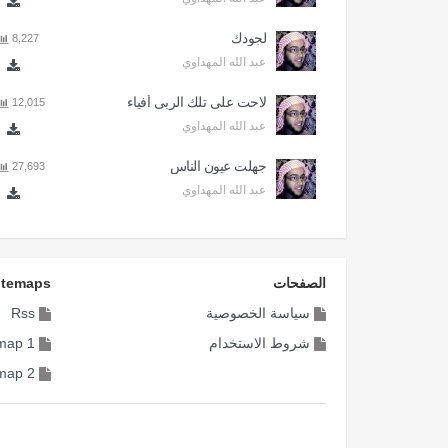
لجودك
8,227
عبد الله المهداوي
لاحت على تلك الربى أفياء
12,015
عبد الله المهداوي
جهلت عيون الناس
27,693
عبد الله المهداوي
الصفحات
itemaps
سياسة الخصوصية
Rss
شروط الاستخدام
map 1
map 2