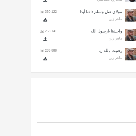
مولاي صل وسلم دائما أبدا
330,122
ماهر زين
واحشنا يارسول الله
253,141
ماهر زين
رضيت بالله ربا
235,888
ماهر زين