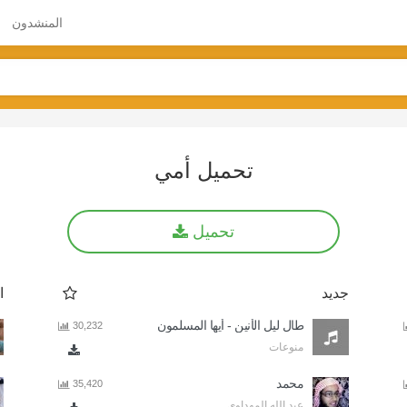
المنشدون
تحميل أمي
تحميل
جديد
ا
طال ليل الأنين - أيها المسلمون
30,232
منوعات
محمد
35,420
عبد الله المهداوي