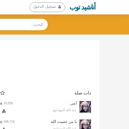
أناشيد توب
تسجيل الدخول
ذات صلة
أمي
10,535
عبد الله المهداوي
يا من عصيت الله
166,716
عبد الله المهداوي