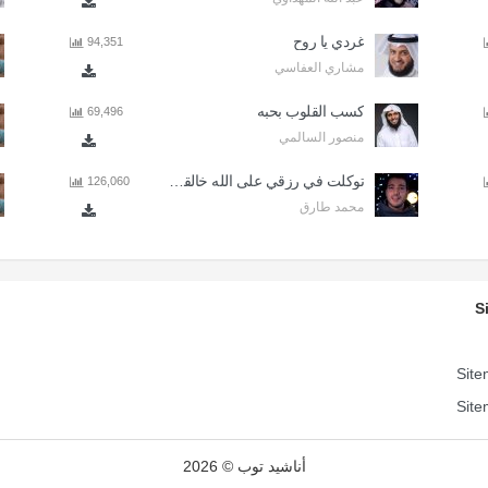
غردي يا روح
94,351
مشاري العفاسي
كسب القلوب بحبه
69,496
منصور السالمي
توكلت في رزقي على الله خالقي - اذا المرء لا يرعاك الا تكلف
126,060
محمد طارق
S
Site
Site
أناشيد توب © 2026