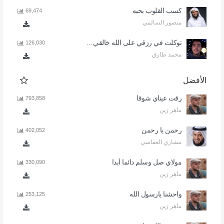
كسب القلوب بحبه
69,474
منصور السالمي
توكلت في رزقي على الله خالقي - اذا المرء لا يرعاك الا تكلف
126,030
محمد طارق
الأفضل
رقت عيناي شوقا
793,858
ماهر زين
رحمن يا رحمن
402,052
مشاري العفاسي
مولاي صل وسلم دائما أبدا
330,090
ماهر زين
واحشنا يارسول الله
253,125
ماهر زين