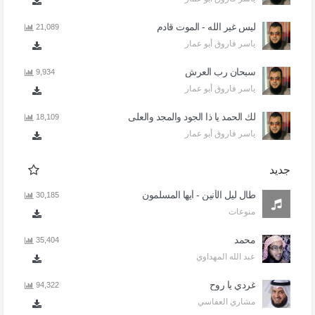
ليس غير الله - الموت قادم
21,089
ياسر فاروق أبو عمار
سبحان رب العرش
9,934
ياسر فاروق أبو عمار
لك الحمد يا ذا الجود والمجد والعلى
18,109
ياسر فاروق أبو عمار
جديد
طال ليل الأنين - أيها المسلمون
30,185
منوعات
محمد
35,404
عبد الله المهداوي
غردي يا روح
94,322
مشاري العفاسي