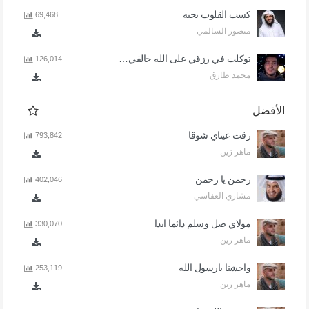
كسب القلوب بحبه
69,468
منصور السالمي
توكلت في رزقي على الله خالقي - اذا المرء لا يرعاك الا تكلف
126,014
محمد طارق
الأفضل
رقت عيناي شوقا
793,842
ماهر زين
رحمن يا رحمن
402,046
مشاري العفاسي
مولاي صل وسلم دائما أبدا
330,070
ماهر زين
واحشنا يارسول الله
253,119
ماهر زين