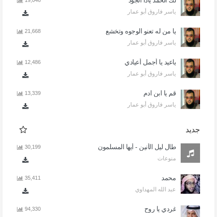
لك الحمد ياذا الجود
19,046
ياسر فاروق أبو عمار
يا من له تعنو الوجوه وتخشع
21,668
ياسر فاروق أبو عمار
ياعيد يا أجمل أعيادي
12,486
ياسر فاروق أبو عمار
قم يا ابن ادم
13,339
ياسر فاروق أبو عمار
جديد
طال ليل الأنين - أيها المسلمون
30,199
منوعات
محمد
35,411
عبد الله المهداوي
غردي يا روح
94,330