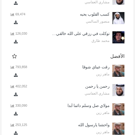
مشاري العفاسي
كسب القلوب بحبه
69,474
منصور السالمي
توكلت في رزقي على الله خالقي - اذا المرء لا يرعاك الا تكلف
126,030
محمد طارق
الأفضل
رقت عيناي شوقا
793,858
ماهر زين
رحمن يا رحمن
402,052
مشاري العفاسي
مولاي صل وسلم دائما أبدا
330,090
ماهر زين
واحشنا يارسول الله
253,125
ماهر زين