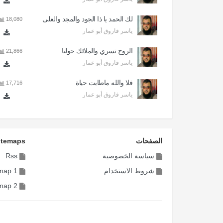
لك الحمد يا ذا الجود والمجد والعلى
18,080
ياسر فاروق أبو عمار
الروح تسري والملائك حولنا
21,866
ياسر فاروق أبو عمار
فلا والله ماطابت حياة
17,716
ياسر فاروق أبو عمار
الصفحات
itemaps
سياسة الخصوصية
Rss
شروط الاستخدام
map 1
map 2