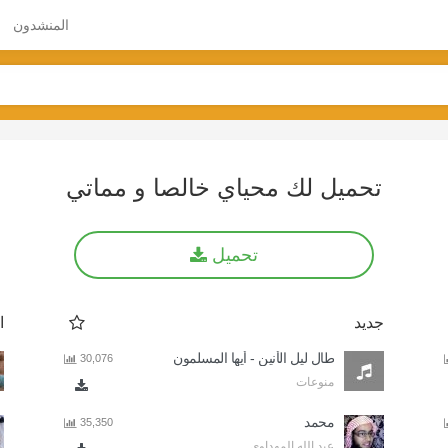
المنشدون
تحميل لك محياي خالصا و مماتي
تحميل
جديد
ا
طال ليل الأنين - أيها المسلمون
30,076
منوعات
محمد
35,350
عبد الله المهداوي