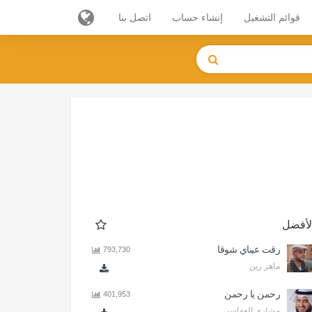
قوائم التشغيل
إنشاء حساب
اتصل بنا
لأفضل
رقت عيناي شوقا
793,730
ماهر زين
رحمن يا رحمن
401,953
مشاري العفاسي