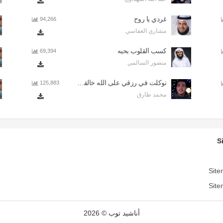
غردي يا روح
94,266
مشاري العفاسي
كسب القلوب بحبه
69,394
منصور السالمي
توكلت في رزقي على الله خالقي - اذا المرء لا يرعاك الا تكلف
125,883
محمد طارق
S
Site
Site
أناشيد توب © 2026