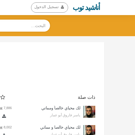
أناشيد توب
تسجيل الدخول
ذات صلة
لك محياي خالصاً ومماتي
7,886
ياسر فاروق أبو عمار
لك محياي خالصا و مماتي
8,002
ياسر فاروق أبو عمار