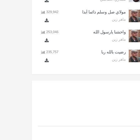
مولاي صل وسلم دائما أبدا
329,942
ماهر زين
واحشنا يارسول الله
253,046
ماهر زين
رضيت بالله ربا
235,757
ماهر زين