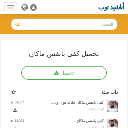
أناشيد توب
Toggle
gation
تحميل كفى يانفس ماكان
تحميل
ذات صلة
كفى يانفس ماكان كفاك هوى وعصيان
64,567
أبو عبد الملك
كفى يانفس ماكان
19,092
أبو عبد الملك