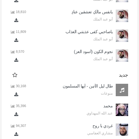
يانفس مالَكِ تعشقين عنادِ
18,810
أبو عبد الملك
ياصاحبي كفى عذبتني العذاب
11,809
أبو عبد الملك
نجوم الكون (أسود العز)
8,570
أبو عبد الملك
جديد
طال ليل الأنين - أيها المسلمون
30,168
منوعات
محمد
35,396
عبد الله المهداوي
غردي يا روح
94,307
مشاري العفاسي