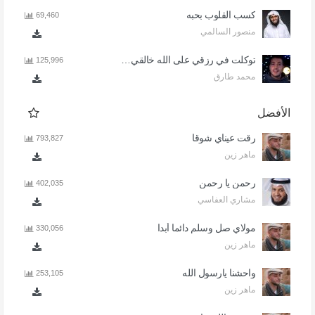
كسب القلوب بحبه
69,460
منصور السالمي
توكلت في رزقي على الله خالقي - اذا المرء لا يرعاك الا تكلف
125,996
محمد طارق
الأفضل
رقت عيناي شوقا
793,827
ماهر زين
رحمن يا رحمن
402,035
مشاري العفاسي
مولاي صل وسلم دائما أبدا
330,056
ماهر زين
واحشنا يارسول الله
253,105
ماهر زين