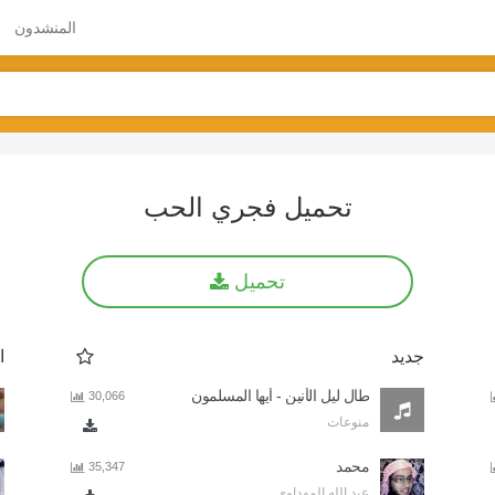
المنشدون
تحميل فجري الحب
تحميل
جديد
ا
طال ليل الأنين - أيها المسلمون
30,066
منوعات
محمد
35,347
عبد الله المهداوي