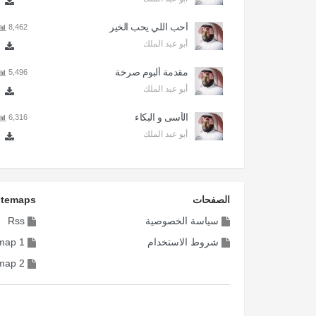
أحب اللي يحب الخير
8,462
أبو عبد الملك
مقدمة ألبوم صرخة
5,496
أبو عبد الملك
الأسى و البكاء
6,316
أبو عبد الملك
الصفحات
itemaps
سياسة الخصوصية
Rss
شروط الاستخدام
map 1
map 2