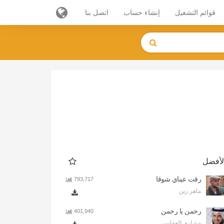
قوائم التشغيل
إنشاء حساب
اتصل بنا
لأفضل
رقت عيناي شوقا
793,717
ماهر زين
رحمن يا رحمن
401,940
مشاري العفاسي