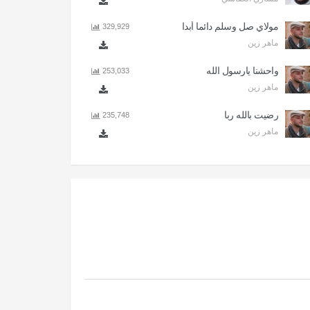
مولاي صل وسلم دائما أبدا
329,929
ماهر زين
واحشنا يارسول الله
253,033
ماهر زين
رضيت بالله ربا
235,748
ماهر زين