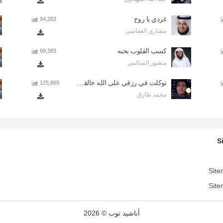
غردي يا روح
94,263
مشاري العفاسي
كسب القلوب بحبه
69,383
منصور السالمي
توكلت في رزقي على الله خالقي - اذا المرء لا يرعاك الا تكلف
125,869
محمد طارق
S
Site
Site
أناشيد توب © 2026