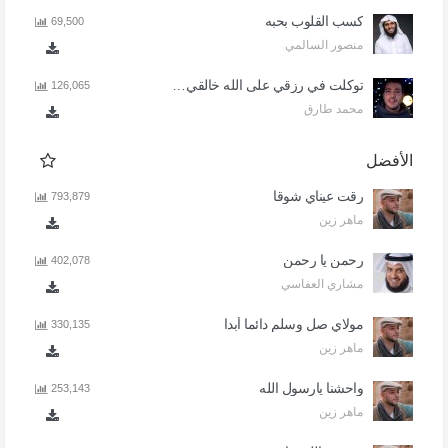
كسب القلوب بحبه
69,500
منصور السالمي
توكلت في رزقي على الله خالقي - اذا المرء لا يرعاك الا تكلف
126,065
محمد طارق
الأفضل
رقت عيناي شوقا
793,879
ماهر زين
رحمن يا رحمن
402,078
مشاري العفاسي
مولاي صل وسلم دائما أبدا
330,135
ماهر زين
واحشنا يارسول الله
253,143
ماهر زين