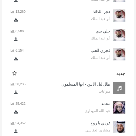
هجر اللذائذ
13,260
أبو عبد الملك
خلّي يدي
8,588
أبو عبد الملك
فجري الحب
6,154
أبو عبد الملك
جديد
طال ليل الأنين - أيها المسلمون
30,235
منوعات
محمد
35,422
عبد الله المهداوي
غردي يا روح
94,352
مشاري العفاسي