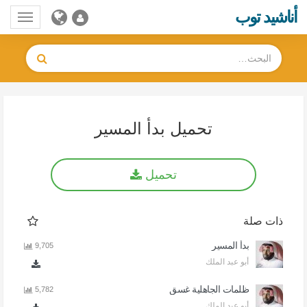
أناشيد توب
Toggle
gation
تحميل بدأ المسير
تحميل
ذات صلة
بدأ المسير
9,705
أبو عبد الملك
ظلمات الجاهلية غسق
5,782
أبو عبد الملك