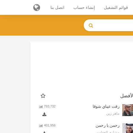
قوائم التشغيل
إنشاء حساب
اتصل بنا
لأفضل
رقت عيناي شوقا
793,732
ماهر زين
رحمن يا رحمن
401,956
مشاري العفاسي