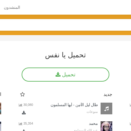
المنشدون
تحميل يا نفس
تحميل
جديد
ا
طال ليل الأنين - أيها المسلمون
30,080
منوعات
محمد
35,354
عبد الله المهداوي