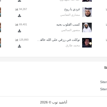
غردي يا روح
94,267
مشاري العفاسي
كسب القلوب بحبه
69,401
منصور السالمي
توكلت في رزقي على الله خالقي - اذا المرء لا يرعاك الا تكلف
125,893
محمد طارق
S
Site
Site
أناشيد توب © 2026