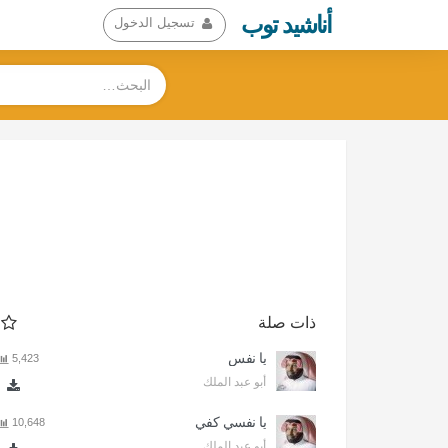
أناشيد توب
تسجيل الدخول
ذات صلة
يا نفس
5,423
أبو عبد الملك
يا نفسي كفي
10,648
أبو عبد الملك