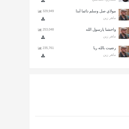
مولاي صل وسلم دائما أبدا
329,949
ماهر زين
واحشنا يارسول الله
253,048
ماهر زين
رضيت بالله ربا
235,761
ماهر زين