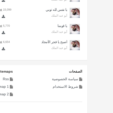
يا نفس لله توبي
15,099
أبو عبد الملك
يا قومنا
5,770
أبو عبد الملك
أصبح يا فجر الأمجاد
6,654
أبو عبد الملك
الصفحات
itemaps
سياسة الخصوصية
Rss
شروط الاستخدام
map 1
map 2