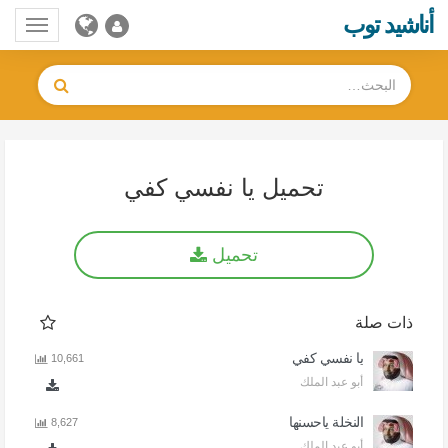
أناشيد توب
Toggle
gation
تحميل يا نفسي كفي
تحميل
ذات صلة
يا نفسي كفي
10,661
أبو عبد الملك
النخلة ياحسنها
8,627
أبو عبد الملك