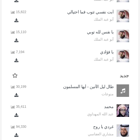
أبت نفسي تتوب فما احتيالي
15,822
أبو عبد الملك
يا نفس لله توبي
15,110
أبو عبد الملك
يا فؤادي
7,194
أبو عبد الملك
جديد
طال ليل الأنين - أيها المسلمون
30,199
منوعات
محمد
35,411
عبد الله المهداوي
غردي يا روح
94,330
مشاري العفاسي