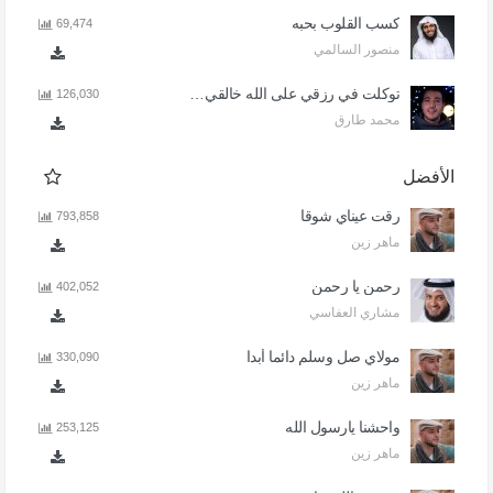
كسب القلوب بحبه
69,474
منصور السالمي
توكلت في رزقي على الله خالقي - اذا المرء لا يرعاك الا تكلف
126,030
محمد طارق
الأفضل
رقت عيناي شوقا
793,858
ماهر زين
رحمن يا رحمن
402,052
مشاري العفاسي
مولاي صل وسلم دائما أبدا
330,090
ماهر زين
واحشنا يارسول الله
253,125
ماهر زين