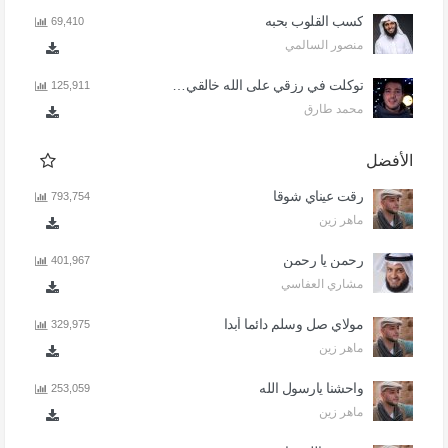
كسب القلوب بحبه
69,410
منصور السالمي
توكلت في رزقي على الله خالقي - اذا المرء لا يرعاك الا تكلف
125,911
محمد طارق
الأفضل
رقت عيناي شوقا
793,754
ماهر زين
رحمن يا رحمن
401,967
مشاري العفاسي
مولاي صل وسلم دائما أبدا
329,975
ماهر زين
واحشنا يارسول الله
253,059
ماهر زين