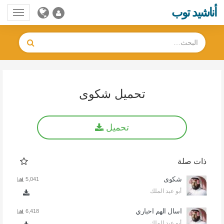
أناشيد توب
Toggle
gation
تحميل شكوى
تحميل
ذات صلة
شكوى
5,041
أبو عبد الملك
اسال الهم احباري
6,418
أبو عبد الملك