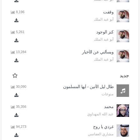
وقفت
8,196
أبو عبد الملك
كنز الوجود
5,261
أبو عبد الملك
ويسألني عن الأخبار
13,284
أبو عبد الملك
جديد
طال ليل الأنين - أيها المسلمون
30,090
منوعات
محمد
35,356
عبد الله المهداوي
غردي يا روح
94,273
مشاري العفاسي