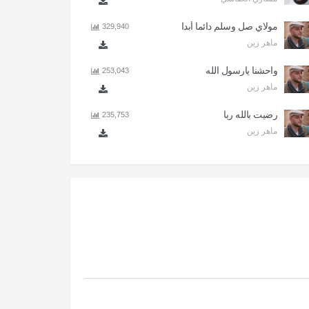
مولاي صل وسلم دائما أبدا
329,940
ماهر زين
واحشنا يارسول الله
253,043
ماهر زين
رضيت بالله ربا
235,753
ماهر زين