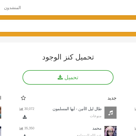
المنشدون
تحميل كنز الوجود
تحميل
جديد
ا
طال ليل الأنين - أيها المسلمون
30,072
منوعات
محمد
35,350
عبد الله المهداوي