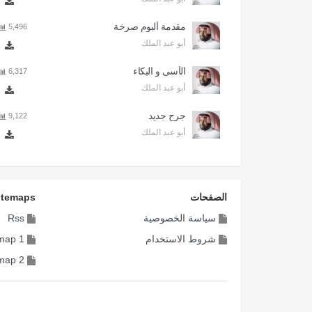
مقدمة ألبوم صرخة
5,496
أبو عبد الملك
الأسى و البكاء
6,317
أبو عبد الملك
جرح جديد
9,122
أبو عبد الملك
الصفحات
itemaps
سياسة الخصوصية
Rss
شروط الاستخدام
map 1
map 2