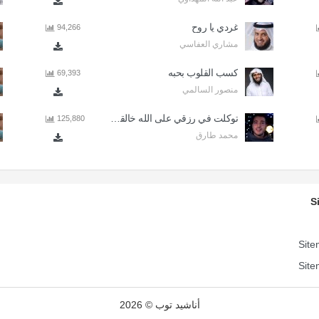
غردي يا روح
94,266
مشاري العفاسي
كسب القلوب بحبه
69,393
منصور السالمي
توكلت في رزقي على الله خالقي - اذا المرء لا يرعاك الا تكلف
125,880
محمد طارق
S
Site
Site
أناشيد توب © 2026