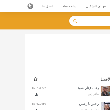
قوائم التشغيل
إنشاء حساب
اتصل بنا
لأفضل
رقت عيناي شوقا
793,727
ماهر زين
رحمن يا رحمن
401,950
مشاري العفاسي