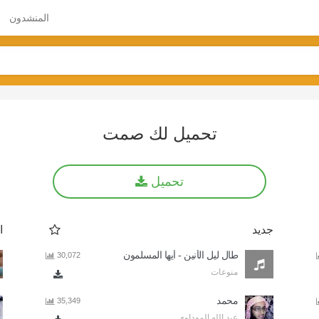
المنشدون
تحميل لك صمت
تحميل
جديد
ا
طال ليل الأنين - أيها المسلمون
30,072
منوعات
محمد
35,349
عبد الله المهداوي