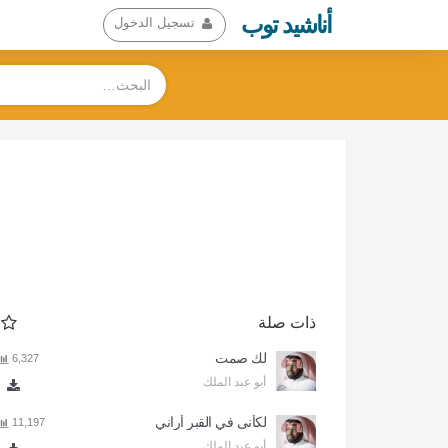
أناشيد توب
تسجيل الدخول
ذات صلة
لك صمت
6,327
أبو عبد الملك
لكأنى في القبر أراني
11,197
أبو عبد الملك