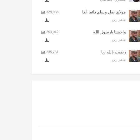
مولاي صل وسلم دائما أبدا
329,938
ماهر زين
واحشنا يارسول الله
253,042
ماهر زين
رضيت بالله ربا
235,751
ماهر زين