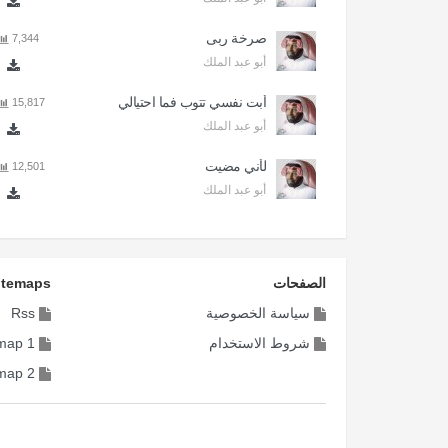
صرخة ربى
7,344
أبو عبد الملك
أبت نفسي تتوب فما احتيالي
15,817
أبو عبد الملك
لأني مضيت
12,501
أبو عبد الملك
الصفحات
itemaps
سياسة الخصوصية
Rss
شروط الاستخدام
map 1
map 2