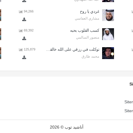
غردي يا روح
94,266
مشاري العفاسي
كسب القلوب بحبه
69,392
منصور السالمي
توكلت في رزقي على الله خالقي - اذا المرء لا يرعاك الا تكلف
125,879
محمد طارق
S
Site
Site
أناشيد توب © 2026