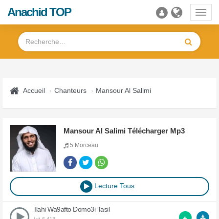
Anachid TOP
Toggl
navig
Accueil
Chanteurs
Mansour Al Salimi
Mansour Al Salimi Télécharger Mp3
5 Morceau
Lecture Tous
Ilahi Wa9afto Domo3i Tasil