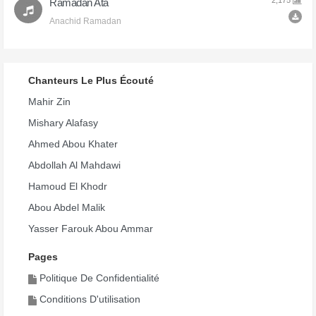
2,175
Ramadan Ata
Anachid Ramadan
Chanteurs Le Plus Écouté
Mahir Zin
Mishary Alafasy
Ahmed Abou Khater
Abdollah Al Mahdawi
Hamoud El Khodr
Abou Abdel Malik
Yasser Farouk Abou Ammar
Pages
Politique De Confidentialité
Conditions D'utilisation