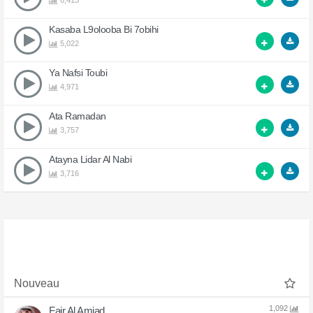
6,413
Kasaba L9olooba Bi 7obihi
5,022
Ya Nafsi Toubi
4,971
Ata Ramadan
3,757
Atayna Lidar Al Nabi
3,716
Nouveau
1,092
Fajr Al Amjad