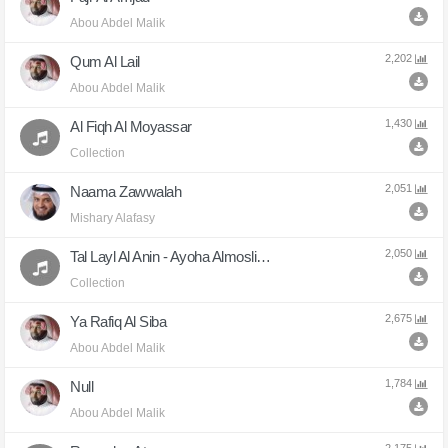
Abou Abdel Malik
2,202
Qum Al Lail
Abou Abdel Malik
1,430
Al Fiqh Al Moyassar
Collection
2,051
Naama Zawwalah
Mishary Alafasy
2,050
Tal Layl Al Anin - Ayoha Almoslimoun
Collection
2,675
Ya Rafiq Al Siba
Abou Abdel Malik
1,784
Null
Abou Abdel Malik