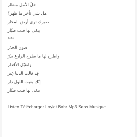
خلّ الأمل منظار
هل شي تأخر ما ظهر؟
صبرك ترى أرض المحار
يبغى لها قلب صبّار
****
صون الحذَر
واطرح لها ما يطرح الزارع بَذَرْ
واتقبّل الأقدار
قِد قالت الدنيا عِبر
إنّك بغيت اللول دار
يبغى لها قلب صبّار
Listen Télécharger Laylat Bahr Mp3 Sans Musique