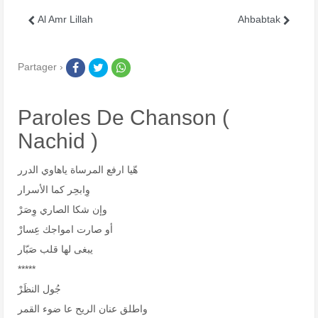
Al Amr Lillah
Ahbabtak
Partager ›
Paroles De Chanson (
Nachid )
هّيا ارفع المرساة ياهاوي الدرر
وِابحِر كما الأسرار
وإن شكا الصاري وِصَرْ
أو صارت امواجك عِسارْ
يبغى لها قلب صَبّار
*****
جُول النظَرْ
واطلق عنان الريح عا ضوء القمر