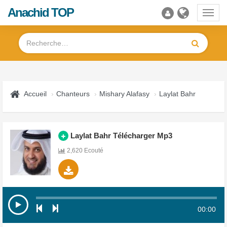
Anachid TOP
Toggl
navig
Accueil
Chanteurs
Mishary Alafasy
Laylat Bahr
Laylat Bahr Télécharger Mp3
2,620 Ecouté
00:00