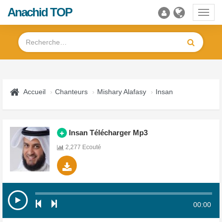
Anachid TOP
Toggl
navig
Accueil
Chanteurs
Mishary Alafasy
Insan
Insan Télécharger Mp3
2,277 Ecouté
00:00