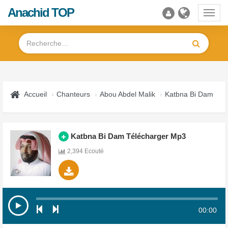
Anachid TOP
Toggl
navig
Accueil
Chanteurs
Abou Abdel Malik
Katbna Bi Dam
Katbna Bi Dam Télécharger Mp3
2,394 Ecouté
00:00