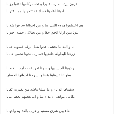
ترون بيوتنا صارت قبورا و تحت ركامها دفنوا رؤانا
احبتنا اعادينا قساة فلا تتعجبوا مما اعترانا
هم اختطفوا هدوء الليل منا و من اجوائنا سرقوا شذانا
نلوذ بمن ارانا الحق حقا و من بظلال رحمته احتوانا
اما و الله ما نخشى عدوا يظل برغم قسوته جبانا
زرعنا للبطولة جانحيها فطارت نحونا تحمي حمانا
و ذوبنا الجليد بها و سرنا تغرد تحت ارجلنا خطانا
بطولتنا غدوناها يقينا و اسرجنا لجولتها الحصان
سقيناها الدعاء و ما مللنا نناشد من بقدرته كفانا
تكامل موقف الاعداء منا و ايد بعضهم بعضا عيانا
لقاء بين شرق مستبد و غرب بالعداوة واجهانا