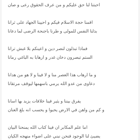
احبتنا لنا حق عليكم و من عرف الحقوق رعى و صان
اقمنا حجة الاسلام فيكم و احيينا الجهاد على ثرانا
بذلنا النفس للمولى و طرنا باجنحة الرضى لما دعانا
فماذا تبذلون لنصر دين و اعينكم بلا غبش ترانا
الستم تبصرون دخان غدر و ارهابا به الباغي رمانا
و ما ارهاب هذا العصر منا و لا فينا و لا هو من هدانا
دعاوى من عدو الله يرمي باسهمها ليوقف مرتقانا
يفرق بيننا و يثير فينا خلافات يزيد بها اسانا
و كم من واهن في الارض يحبوا و يحسب انه بلغ العنان
اما علم المكابر ان فينا كتاب الله يمنحنا البيان
يضيئ لنا الوجود فنحن نبني على اضواء منهجه الكيان