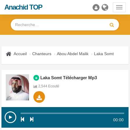
Anachid TOP
Toggl
navig
Accueil
Chanteurs
Abou Abdel Malik
Laka Somt
Laka Somt Télécharger Mp3
2,544 Ecouté
00:00