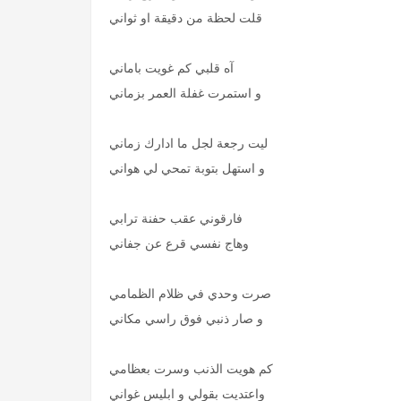
قلت لحظة من دقيقة او ثواني
آه قلبي كم غويت باماني
و استمرت غفلة العمر بزماني
ليت رجعة لجل ما ادارك زماني
و استهل بتوبة تمحي لي هواني
فارقوني عقب حفنة ترابي
وهاج نفسي قرع عن جفاني
صرت وحدي في ظلام الظمامي
و صار ذنبي فوق راسي مكاني
كم هويت الذنب وسرت بعظامي
واعتديت بقولي و ابليس غواني