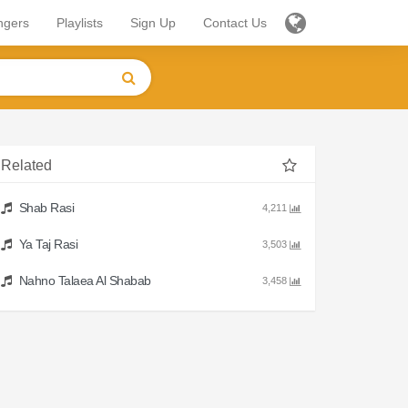
ngers
Playlists
Sign Up
Contact Us
Related
Shab Rasi
4,211
Ya Taj Rasi
3,503
Nahno Talaea Al Shabab
3,458