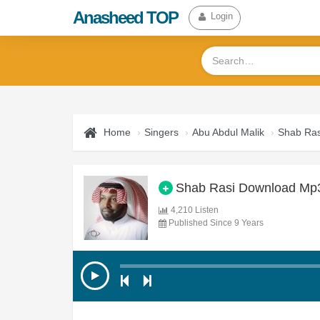
Anasheed TOP
Login
Home
Singers
Abu Abdul Malik
Shab Ras
Shab Rasi Download Mp
4,210 Listen
Published Since 9 Years