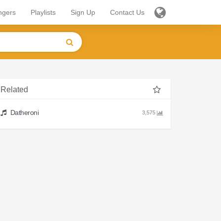
ngers
Playlists
Sign Up
Contact Us
Related
Datheroni
3,575