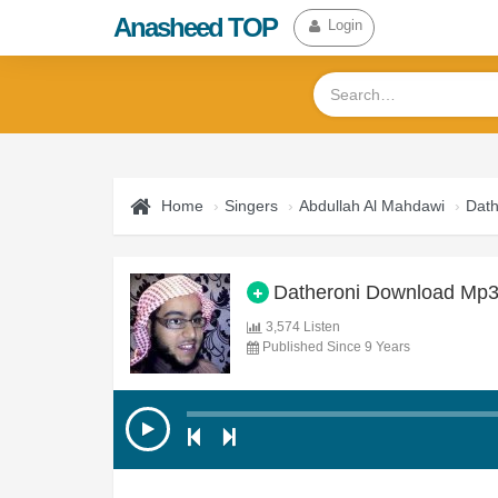
Anasheed TOP
Login
Home
Singers
Abdullah Al Mahdawi
Dath
Datheroni Download Mp
3,574 Listen
Published Since 9 Years