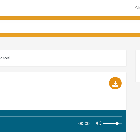
Si
eroni
3
00:00