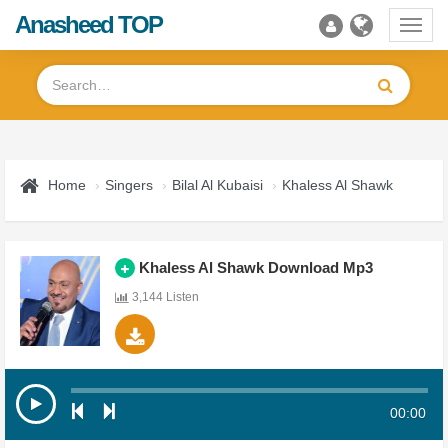
Anasheed TOP
Toggl
navig
Home
Singers
Bilal Al Kubaisi
Khaless Al Shawk
Khaless Al Shawk Download Mp3
3,144 Listen
00:00