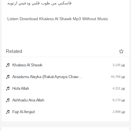
فاسكبي من طوب قلبي ودعيني ارتويه
Listen Download Khaless Al Shawk Mp3 Without Music
Related
Khaless Al Shawk
3,145
Assalamu Alayka (Rakat Aynaya Chawkan)
44,768
Hobi Allah
4,331
Ashhadu Ana Allah
8,170
Fajr Al Amjad
2,998