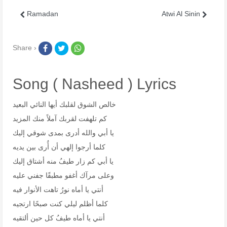
Ramadan
Atwi Al Sinin
Share ›
Song ( Nasheed ) Lyrics
خالص الشوق لقلبك أيها النائي البعيد
كم تلهفت لقربك آملاً منك المزيد
يا أبي والله أدرى بمدى شوقي إليك
كلما أرجوا إلهي أن أُرى بين يديه
يا أبي كم زار طيفُ منه أشتاق إليك
وعلى مرآك أغفو مطبقًا جفني عليه
أنتي يا أماه نورُ تاهت الأنوار فيه
كلما أظلم ليلي كنت صبحًا ارتجيه
أنتي يا أماه طيفُ كل حين ألتقيه