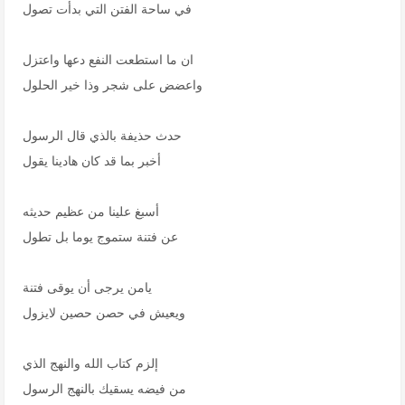
في ساحة الفتن التي بدأت تصول
ان ما استطعت النفع دعها واعتزل
واعضض على شجر وذا خير الحلول
حدث حذيفة بالذي قال الرسول
أخبر بما قد كان هادينا يقول
أسبغ علينا من عظيم حديثه
عن فتنة ستموج يوما بل تطول
يامن يرجى أن يوقى فتنة
ويعيش في حصن حصين لايزول
إلزم كتاب الله والنهج الذي
من فيضه يسقيك بالنهج الرسول