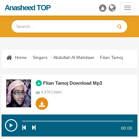
Anasheed TOP
Toggl
navig
Home
Singers
Abdullah Al Mahdawi
Fitan Tamoj
Fitan Tamoj Download Mp3
4,370 Listen
00:00