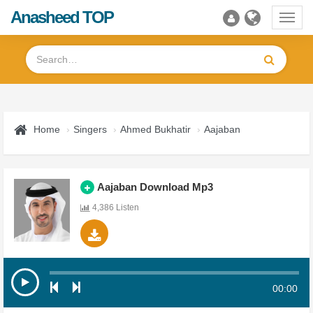
Anasheed TOP
Toggl
navig
Home
Singers
Ahmed Bukhatir
Aajaban
Aajaban Download Mp3
4,386 Listen
00:00