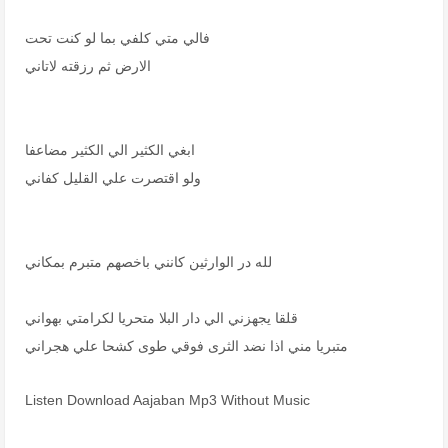
فالي متي كلفي بما لو كنت تحت
الارض ثم رزقته لاتاني
ابغي الكثير الي الكثير مضاعفا
ولو اقتصرت علي القليل كفاني
لله در الوارثين كانني باخصهم متبرم بمكاني
قلقا يجهزني الي دار البلا متحريا لكرامتي بهواني
متبريا مني اذا نضد الثرى فوقي طوى كشحا علي هجراني
Listen Download Aajaban Mp3 Without Music