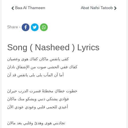
Baa Al Thameen
Abat Nafsi Tatoob
Share ›
Song ( Nasheed ) Lyrics
كفى يانفس ماكان كفاك هوى وعصيان
كفاك ففي الحشى صوت من الإشفاق نادانَ
أما آن المآب بلى بلى يانفس قد آنَ
خطوت خطاكِ مخطئةً فسرت الدرب حيرانَ
فؤادي يشتكي ذنبي ويشكو منك ماكانَ
أعيدي للحمى قلبي وعودي عودي الآنَ
تجاذبني هوى وهدىً وقلبي بعد مالانَ