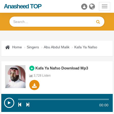
Anasheed TOP
Toggl
navig
Home
Singers
Abu Abdul Malik
Kafa Ya Nafso
Kafa Ya Nafso Download Mp3
3,728 Listen
00:00