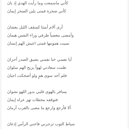
كأني ماسمعت وما رأيت الهدي إذ بانَ
كأني صخرة فمتى يلين الصخر إيمانَ
أرى آلام أمتنا كسقف الليل يغشانَ
وأمضى مغضياً طرفي وراء النفس هيمانَ
نسيت همومها فمتى اعيش الهم إنسانَ
أيا نفسي خبا نفسي بضيق الصدر أحزانَ
ظننت سعادتي لهواً يزيح الهم سلوانَ
فلم أجد سوى همٍ ولو أضحكت احيانَ
يسافر بالهوى قلبي بدور اللهو نشوانَ
فتوقفه محطات تهز عراه إيمانَ
ألا فأرجع وارجع ما مضى بالقرب أزمانَ
سياط التوب تزجرني فاحني الرأس إذعانَ