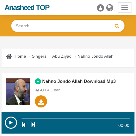
Anasheed TOP
Toggl
navig
Home
Singers
Abu Ziyad
Nahno Jondo Allah
Nahno Jondo Allah Download Mp3
4,004 Listen
00:00