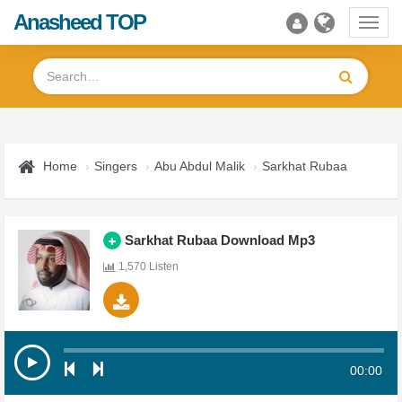
Anasheed TOP
Toggl
navig
Home
Singers
Abu Abdul Malik
Sarkhat Rubaa
Sarkhat Rubaa Download Mp3
1,570 Listen
00:00