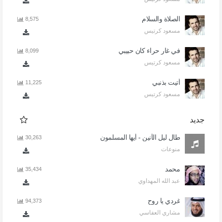
الصلاة والسلام
8,575
مسعود كرتيس
في غار حراء كان حبيبي
8,099
مسعود كرتيس
أتيت بذنبي
11,225
مسعود كرتيس
جديد
طال ليل الأنين - أيها المسلمون
30,263
منوعات
محمد
35,434
عبد الله المهداوي
غردي يا روح
94,373
مشاري العفاسي