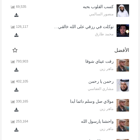
كسب القلوب بحبه
69,535
منصور السالمي
توكلت في رزقي على الله خالقي - اذا المرء لا يرعاك الا تكلف
126,117
محمد طارق
الأفضل
رقت عيناي شوقا
793,903
ماهر زين
رحمن يا رحمن
402,105
مشاري العفاسي
مولاي صل وسلم دائما أبدا
330,165
ماهر زين
واحشنا يارسول الله
253,164
ماهر زين