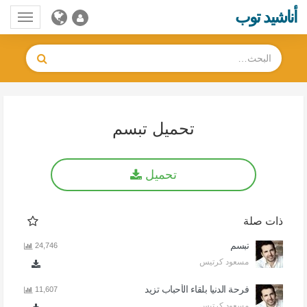
أناشيد توب
Toggle
gation
تحميل تبسم
تحميل
ذات صلة
تبسم
24,746
مسعود كرتيس
فرحة الدنيا بلقاء الأحباب تزيد
11,607
مسعود كرتيس