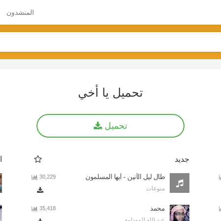
المنشدون
تحميل يا أخي
تحميل
جديد
ا
طال ليل الأنين - أيها المسلمون
30,229
منوعات
محمد
35,418
عبد الله المهداوي