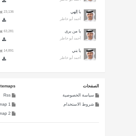
يا إلهي
23,136
أحمد أبو خاطر
يا من يرى
63,281
أحمد أبو خاطر
يا بني
14,891
أحمد أبو خاطر
الصفحات
itemaps
سياسة الخصوصية
Rss
شروط الاستخدام
map 1
map 2