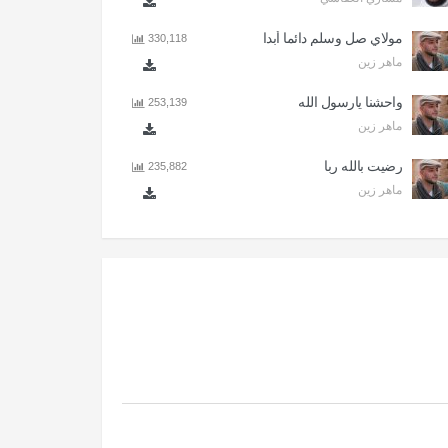
مولاي صل وسلم دائما أبدا
330,118
ماهر زين
واحشنا يارسول الله
253,139
ماهر زين
رضيت بالله ربا
235,882
ماهر زين