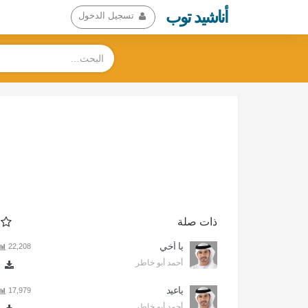
أناشيد توب
تسجيل الدخول
ذات صلة
يا أخي
22,208
أحمد أبو خاطر
ياعيد
17,979
أحمد أبو خاطر