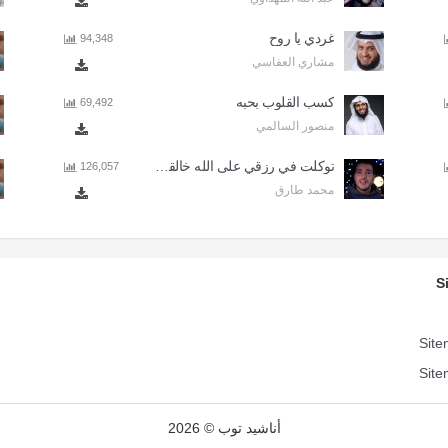
غردي يا روح
94,348
مشاري العفاسي
كسب القلوب بحبه
69,492
منصور السالمي
توكلت في رزقي على الله خالقي - اذا المرء لا يرعاك الا تكلف
126,057
محمد طارق
S
Site
Site
أناشيد توب © 2026