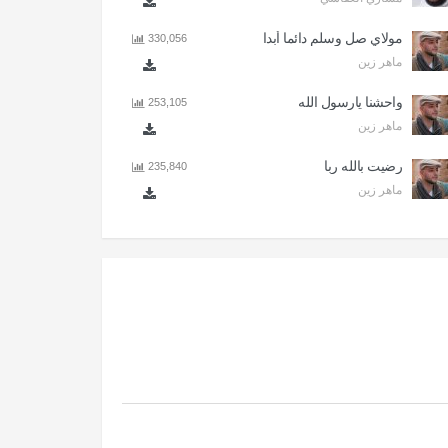
مولاي صل وسلم دائما أبدا
330,056
ماهر زين
واحشنا يارسول الله
253,105
ماهر زين
رضيت بالله ربا
235,840
ماهر زين