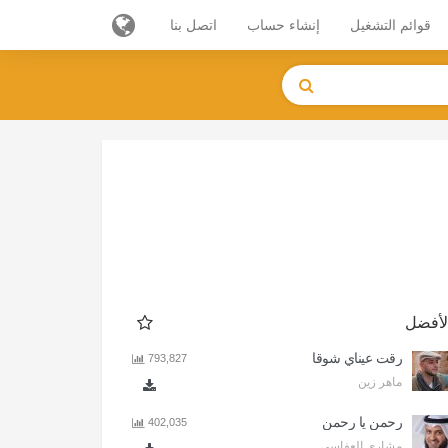
قوائم التشغيل
إنشاء حساب
اتصل بنا
لأفضل
رقت عيناي شوقا
793,827
ماهر زين
رحمن يا رحمن
402,035
مشاري العفاسي