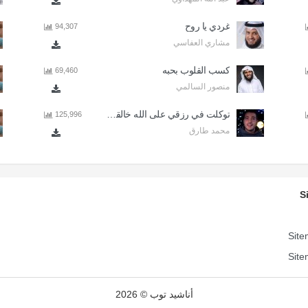
غردي يا روح
94,307
مشاري العفاسي
كسب القلوب بحبه
69,460
منصور السالمي
توكلت في رزقي على الله خالقي - اذا المرء لا يرعاك الا تكلف
125,996
محمد طارق
S
Site
Site
أناشيد توب © 2026