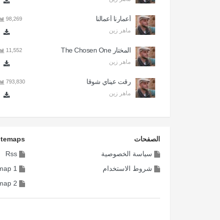
أعمارنا أعمالنا
98,269
ماهر زين
المختار The Chosen One
11,552
ماهر زين
رقت عيناي شوقا
793,830
ماهر زين
الصفحات
itemaps
سياسة الخصوصية
Rss
شروط الاستخدام
map 1
map 2