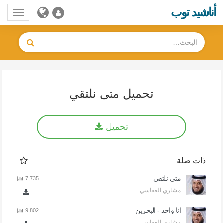
أناشيد توب
Toggle
gation
تحميل متى نلتقي
تحميل
ذات صلة
متى نلتقي
7,735
مشاري العفاسي
أنا واحد - البحرين
9,802
مشاري العفاسي