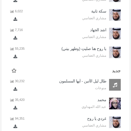
سكة تانية
6,022
مشاري العفاسي
اشد الجهاد
7,716
مشاري العفاسي
يا روح هنا صليتِ (وطهر بيتي)
55,235
مشاري العفاسي
جديد
طال ليل الأنين - أيها المسلمون
30,232
منوعات
محمد
35,420
عبد الله المهداوي
غردي يا روح
94,351
مشاري العفاسي