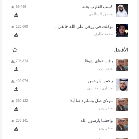
كسب القلوب بحبه
69,496
منصور السالمي
توكلت في رزقي على الله خالقي - اذا المرء لا يرعاك الا تكلف
126,060
محمد طارق
الأفضل
رقت عيناي شوقا
793,873
ماهر زين
رحمن يا رحمن
402,074
مشاري العفاسي
مولاي صل وسلم دائما أبدا
330,122
ماهر زين
واحشنا يارسول الله
253,141
ماهر زين