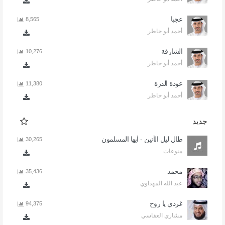
عجبا
8,565
أحمد أبو خاطر
الشارقة
10,276
أحمد أبو خاطر
عودة الدرة
11,380
أحمد أبو خاطر
جديد
طال ليل الأنين - أيها المسلمون
30,265
منوعات
محمد
35,436
عبد الله المهداوي
غردي يا روح
94,375
مشاري العفاسي