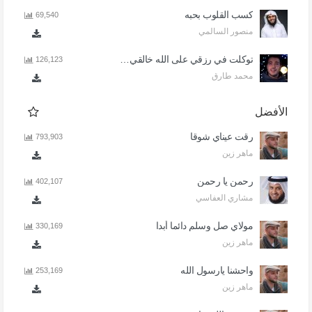
كسب القلوب بحبه
69,540
منصور السالمي
توكلت في رزقي على الله خالقي - اذا المرء لا يرعاك الا تكلف
126,123
محمد طارق
الأفضل
رقت عيناي شوقا
793,903
ماهر زين
رحمن يا رحمن
402,107
مشاري العفاسي
مولاي صل وسلم دائما أبدا
330,169
ماهر زين
واحشنا يارسول الله
253,169
ماهر زين