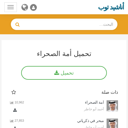
أناشيد توب
Toggle
gation
تحميل أمة الصحراء
تحميل
ذات صلة
أمة الصحراء
10,962
أحمد أبو خاطر
مبحر في ذكرياتي
27,853
أحمد أبو خاطر