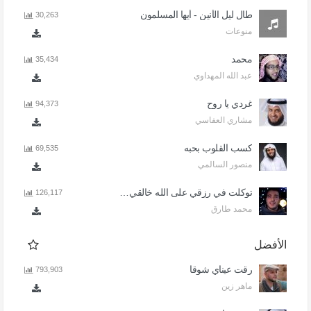
طال ليل الأنين - أيها المسلمون
30,263
منوعات
محمد
35,434
عبد الله المهداوي
غردي يا روح
94,373
مشاري العفاسي
كسب القلوب بحبه
69,535
منصور السالمي
توكلت في رزقي على الله خالقي - اذا المرء لا يرعاك الا تكلف
126,117
محمد طارق
الأفضل
رقت عيناي شوقا
793,903
ماهر زين