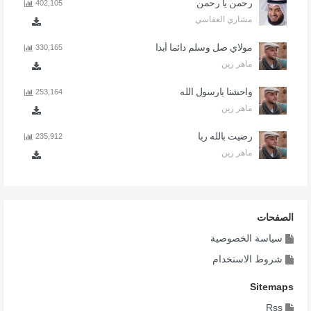
رحمن يا رحمن
402,105
مشاري العفاسي
مولاي صل وسلم دائما أبدا
330,165
ماهر زين
واحشنا يارسول الله
253,164
ماهر زين
رضيت بالله ربا
235,912
ماهر زين
الصفحات
سياسة الخصوصية
شروط الاستخدام
Sitemaps
Rss