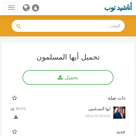
أناشيد توب
Toggle
gation
تحميل أيها المسلمون
تحميل
ذات صلة
أيها المسلمون
38,974
Abou Al Gharib
جديد