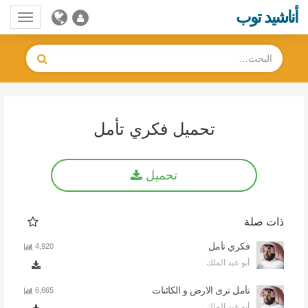
أناشيد توب
Toggle
gation
تحميل فكري تأمل
تحميل
ذات صلة
فكري تأمل
4,920
أبو عبد الملك
تأمل ترى الارض و الكائنات
6,665
أبو عبد الملك