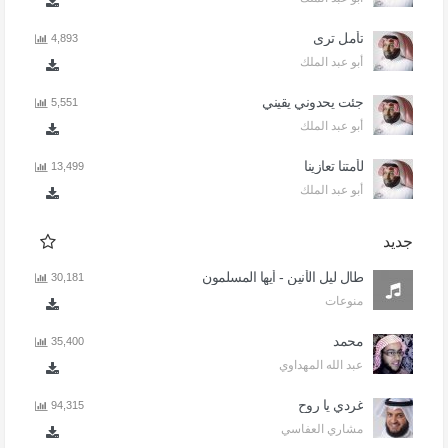
تأمل ترى
4,893
أبو عبد الملك
جئت يحدوني يقيني
5,551
أبو عبد الملك
لأمتنا تعازينا
13,499
أبو عبد الملك
جديد
طال ليل الأنين - أيها المسلمون
30,181
منوعات
محمد
35,400
عبد الله المهداوي
غردي يا روح
94,315
مشاري العفاسي