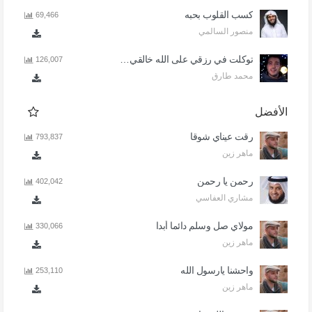
كسب القلوب بحبه
69,466
منصور السالمي
توكلت في رزقي على الله خالقي - اذا المرء لا يرعاك الا تكلف
126,007
محمد طارق
الأفضل
رقت عيناي شوقا
793,837
ماهر زين
رحمن يا رحمن
402,042
مشاري العفاسي
مولاي صل وسلم دائما أبدا
330,066
ماهر زين
واحشنا يارسول الله
253,110
ماهر زين