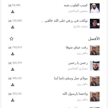
كسب القلوب بحبه
69,496
منصور السالمي
توكلت في رزقي على الله خالقي - اذا المرء لا يرعاك الا تكلف
126,060
محمد طارق
الأفضل
رقت عيناي شوقا
793,873
ماهر زين
رحمن يا رحمن
402,074
مشاري العفاسي
مولاي صل وسلم دائما أبدا
330,122
ماهر زين
واحشنا يارسول الله
253,141
ماهر زين