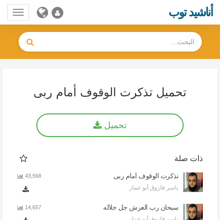
أناشيد توب
Toggle
gation
تحميل تذكرت الوقوف أمام ربى
تحميل
ذات صلة
تذكرت الوقوف أمام ربى
43,568
ياسر فاروق أبو عمار
سبحان رب العرش جل جلاله
14,657
ياسر فاروق أبو عمار