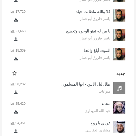
فلا والله ماطابت حياة
17,720
ياسر فاروق أبو عمار
يا من له تعنو الوجوه وتخشع
21,668
ياسر فاروق أبو عمار
الموت أبلغ واعظ
15,339
ياسر فاروق أبو عمار
جديد
طال ليل الأنين - أيها المسلمون
30,232
منوعات
محمد
35,420
عبد الله المهداوي
غردي يا روح
94,351
مشاري العفاسي