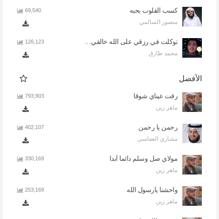
كسب القلوب بحبه
69,540
منصور السالمي
توكلت في رزقي على الله خالقي - اذا المرء لا يرعاك الا تكلف
126,123
محمد طارق
الأفضل
رقت عيناي شوقا
793,903
ماهر زين
رحمن يا رحمن
402,107
مشاري العفاسي
مولاي صل وسلم دائما أبدا
330,169
ماهر زين
واحشنا يارسول الله
253,169
ماهر زين