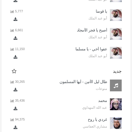
يا قومنا
5,777
أبو عبد الملك
أصبح يا فجر الأمجاد
6,661
أبو عبد الملك
عفوا أخي - يا مسلما
11,150
أبو عبد الملك
جديد
طال ليل الأنين - أيها المسلمون
30,265
منوعات
محمد
35,436
عبد الله المهداوي
غردي يا روح
94,375
مشاري العفاسي