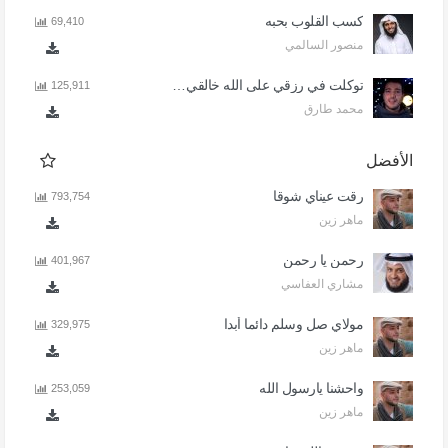
كسب القلوب بحبه
69,410
منصور السالمي
توكلت في رزقي على الله خالقي - اذا المرء لا يرعاك الا تكلف
125,911
محمد طارق
الأفضل
رقت عيناي شوقا
793,754
ماهر زين
رحمن يا رحمن
401,967
مشاري العفاسي
مولاي صل وسلم دائما أبدا
329,975
ماهر زين
واحشنا يارسول الله
253,059
ماهر زين