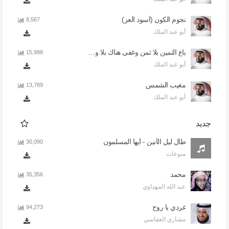
نجوم الكون (أسود العز)
8,567
أبو عبد الملك
باع الثمين بلا ثمن وغفى هناك بلا وطن
15,988
أبو عبد الملك
مغيب الشمس
13,789
أبو عبد الملك
جديد
طال ليل الأنين - أيها المسلمون
30,090
منوعات
محمد
35,356
عبد الله المهداوي
غردي يا روح
94,273
مشاري العفاسي