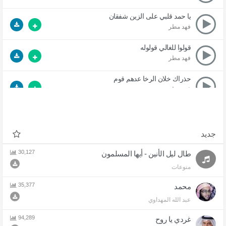
يا حمد قلبي على الزين شفقان
فهد مطر
قولوا للغالي قولوله
فهد مطر
حذراك خلان الرخا عدهم قوم
فهد مطر
يا سحايب
فهد مطر
جديد
العمر يفنى
فهد مطر
30,127
طال ليل الأنين - أيها المسلمون
منوعات
هذيل
فهد مطر
35,377
محمد
عبد الله المهداوي
94,289
غردي يا روح