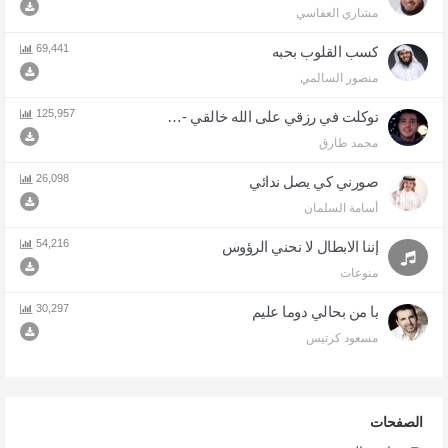
مشاري العفاسي
69,441
كسب القلوب بحبه
منصور السالمي
125,957
توكلت في رزقي على الله خالقي - اذا المرء لا يرعاك الا تكلف
محمد طارق
26,098
صورني كي يصل ندائي
أسامة السلمان
54,216
إننا الابطال لا نحني الرؤوس
منوعات
30,297
يا من بحالي دوما عليم
مسعود كرتيس
الصفحات