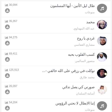
30,094
طال ليل الأنين - أيها المسلمون
منوعات
35,357
محمد
عبد الله المهداوي
94,275
غردي يا روح
مشاري العفاسي
69,411
كسب القلوب بحبه
منصور السالمي
125,913
توكلت في رزقي على الله خالقي - اذا المرء لا يرعاك الا تكلف
محمد طارق
26,097
صورني كي يصل ندائي
أسامة السلمان
54,204
إننا الابطال لا نحني الرؤوس
منوعات